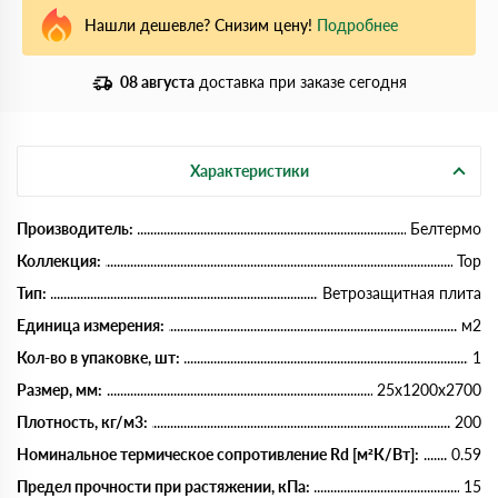
Нашли дешевле? Снизим цену!
Подробнее
08 августа
доставка при заказе сегодня
Характеристики
Производитель:
Белтермо
Коллекция:
Top
Тип:
Ветрозащитная плита
Единица измерения:
м2
Кол-во в упаковке, шт:
1
Размер, мм:
25х1200х2700
Плотность, кг/м3:
200
Номинальное термическое сопротивление Rd [м²К/Вт]:
0.59
Предел прочности при растяжении, кПа:
15