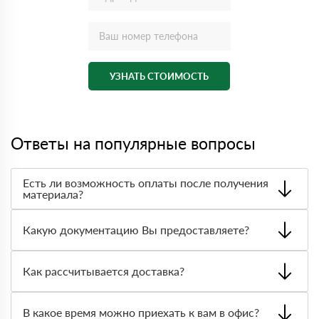
УЗНАТЬ СТОИМОСТЬ
Ответы на популярные вопросы
Есть ли возможность оплаты после получения
материала?
Да. Самый распространенный способ оплаты у нас -
оплата по факту получения товара. При этом, если
Какую документацию Вы предоставляете?
доставленный товар был ненадлежащего качества, то
Вы вправе от него отказаться.
С каждой товарной позицией мы предоставляем все
сертификаты и паспорта качества, а также товарно-
Как рассчитывается доставка?
транспортную накладную.
После оформления заявки с Вами свяжется
персональный менеджер для уточнения деталей заказа.
В какое время можно приехать к вам в офис?