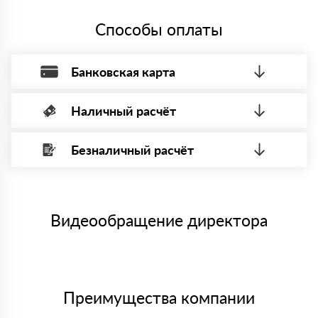
Да, мы работаем с НДС 20% — то есть на общей
системе налогообложения.
Способы оплаты
Банковская карта
Наличный расчёт
Оплата банковской картой, через Интернет, возможна через
системы электронных платежей.
Безналичный расчёт
Вы можете оплатить наличными по факту приема
Минимальная сумма платежа — 1 рубль.
материала после проверки качества и количества
Максимальная сумма платежа отсутствует.
заказанного материала.
Менеджер отправит Вам счет, Вы проверяете номенклатуру
Номер карты (PAN) должен иметь не менее 15 и не более 19
товара, количество. После оплаты осуществляется доставка
символов
либо Вы забираете товар со склада самовывоза.
Видеообращение директора
Мы принимаем платежи с сайта по следующим банковским
картам
Преимущества компании