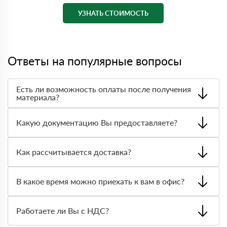
УЗНАТЬ СТОИМОСТЬ
Ответы на популярные вопросы
Есть ли возможность оплаты после получения
материала?
Да. Самый распространенный способ оплаты у нас -
оплата по факту получения товара. При этом, если
Какую документацию Вы предоставляете?
доставленный товар был ненадлежащего качества, то
Вы вправе от него отказаться.
С каждой товарной позицией мы предоставляем все
сертификаты и паспорта качества, а также товарно-
Как рассчитывается доставка?
транспортную накладную.
После оформления заявки с Вами свяжется
персональный менеджер для уточнения деталей заказа.
В какое время можно приехать к вам в офис?
Далее он передает заявку нашему логисту для оценки
стоимости и сроков доставки, которые впоследствии и
Вы можете приехать к нам в офис по адресу: Санкт-
оглашаются заказчику.
Петербург, Граждaнский пр-т., д. 119, офис 223 Режим
Работаете ли Вы с НДС?
работы: с 8:00-21:00.