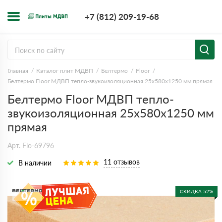
+7 (812) 209-1
+7 (812) 209-19-68
Заказать з
Главная
Каталог плит МДВП
Белтермо
Floor
Белтермо Floor МДВП тепло-звукоизоляционная 25х580х1250 мм прямая
Белтермо Floor МДВП тепло-
звукоизоляционная 25х580х1250 мм
прямая
Арт. Flo-69796
11 отзывов
В наличии
СКИДКА 52%