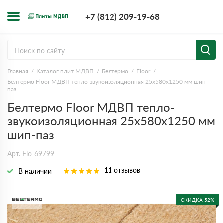
+7 (812) 209-1
+7 (812) 209-19-68
Заказать з
Главная
Каталог плит МДВП
Белтермо
Floor
Белтермо Floor МДВП тепло-звукоизоляционная 25х580х1250 мм шип-
паз
Белтермо Floor МДВП тепло-
звукоизоляционная 25х580х1250 мм
шип-паз
Арт. Flo-69799
11 отзывов
В наличии
СКИДКА 52%