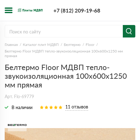
+7 (812) 209-1
+7 (812) 209-19-68
Заказать з
Главная
Каталог плит МДВП
Белтермо
Floor
Белтермо Floor МДВП тепло-звукоизоляционная 100х600х1250 мм
прямая
Белтермо Floor МДВП тепло-
звукоизоляционная 100х600х1250
мм прямая
Арт. Flo-69779
11 отзывов
В наличии