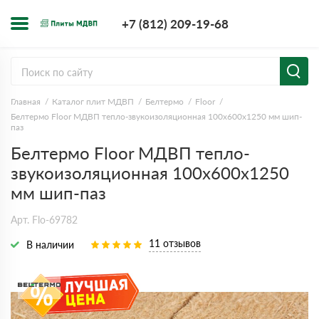
+7 (812) 209-1
+7 (812) 209-19-68
Заказать з
Главная
Каталог плит МДВП
Белтермо
Floor
Белтермо Floor МДВП тепло-звукоизоляционная 100х600х1250 мм шип-
паз
Белтермо Floor МДВП тепло-
звукоизоляционная 100х600х1250
мм шип-паз
Арт. Flo-69782
11 отзывов
В наличии