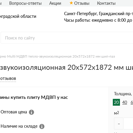
ы
Вопросы-ответы
Акции
Отзывы
Контакты
Санкт-Петербург, Граждaнский пр-т.
нградской области
Часы работы: ежедневно с 8:00 до
рмо Multi МДВП тепло-звукоизоляционная 20х572х1872 мм шип-паз
-звукоизоляционная 20х572х1872 мм ш
 отзывов
Толщина,
чины купить плиту МДВП у нас
20
40
6
Оптовая цена
м
2
-
Наличие на складе