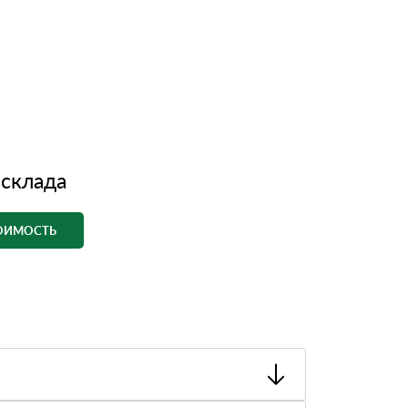
 склада
ТОИМОСТЬ
ный товар был ненадлежащего качества, то Вы