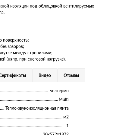
жной изоляции под облицовкой вентилируемых
ла.
ю поверхность;
без зазоров;
ежутке между стропилами;
й (напр. при снеговой нагрузке).
Сертификаты
Видео
Отзывы
Белтермо
Multi
Тепло-звукоизоляционная плита
м2
1
20х572х1872