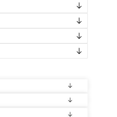
тную накладную.
ает заявку нашему логисту для оценки
 8:00-21:00.
 материала.