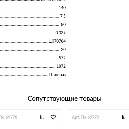
140
7.5
80
0.039
1.070784
20
572
1872
Шип-паз
Сопутствующие товары
Flo-69778
Арт. Flo-69779