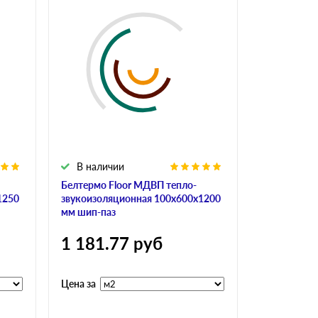
В наличии
В налич
Белтермо Floor МДВП тепло-
Белтермо F
1250
звукоизоляционная 100х600х1200
звукоизоля
мм шип-паз
мм шип-паз
1 181.77
руб
1 181.
Цена за
Цена за