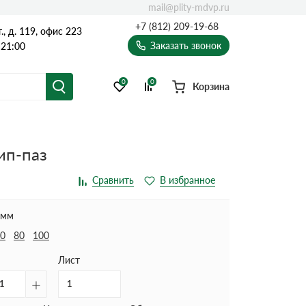
mail@plity-mdvp.ru
+7 (812) 209-19-68
, д. 119, офис 223
Заказать звонок
 21:00
0
0
Корзина
ип-паз
 мм
0
80
100
Лист
+