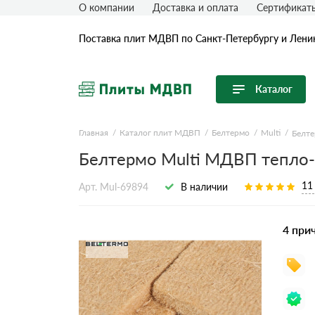
О компании
Доставка и оплата
Сертификат
Поставка плит МДВП по Санкт-Петербургу и Лени
Каталог
Перейти в каталог
Главная
Каталог плит МДВП
Белтермо
Multi
Белте
Белтермо Multi МДВП тепло
Продуктовые линейки
ISOPLAAT
11
Арт. Mul-69894
В наличии
STEICO
Белтермо
4 при