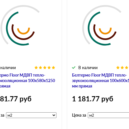
 наличии
В наличии
ермо Floor МДВП тепло-
Белтермо Floor МДВП тепло-
оизоляционная 100х580х1250
звукоизоляционная 100х600х
рямая
мм прямая
181.77
руб
1 181.77
руб
 за
Цена за