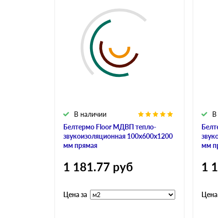
В наличии
В
Белтермо Floor МДВП тепло-
Белт
звукоизоляционная 100х600х1200
звук
мм прямая
мм п
1 181.77
руб
1 
Цена за
Цена