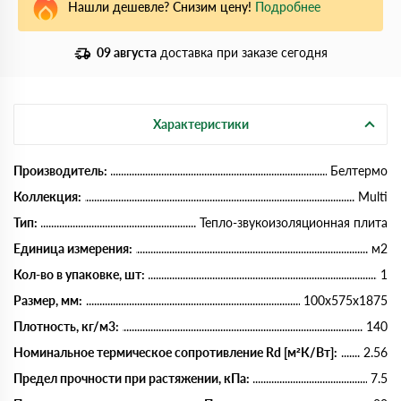
Нашли дешевле? Снизим цену!
Подробнее
09 августа
доставка при заказе сегодня
Характеристики
Производитель:
Белтермо
Коллекция:
Multi
Тип:
Тепло-звукоизоляционная плита
Единица измерения:
м2
Кол-во в упаковке, шт:
1
Размер, мм:
100х575х1875
Плотность, кг/м3:
140
Номинальное термическое сопротивление Rd [м²К/Вт]:
2.56
Предел прочности при растяжении, кПа:
7.5