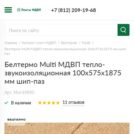
+7 (812) 209-1
+7 (812) 209-19-68
Заказать з
Главная
Каталог плит МДВП
Белтермо
Multi
Белтермо Multi МДВП тепло-звукоизоляционная 100х575х1875 мм шип-
паз
Белтермо Multi МДВП тепло-
звукоизоляционная 100х575х1875
мм шип-паз
Арт. Mul-69890
11 отзывов
В наличии