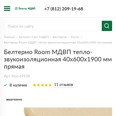
+7 (812) 209-1
+7 (812) 209-19-68
Заказать з
Главная
Каталог плит МДВП
Белтермо
Room
Белтермо Room МДВП тепло-звукоизоляционная 40х600х1900 мм прямая
Белтермо Room МДВП тепло-
звукоизоляционная 40х600х1900 мм
прямая
Арт. Roo-69928
11 отзывов
В наличии