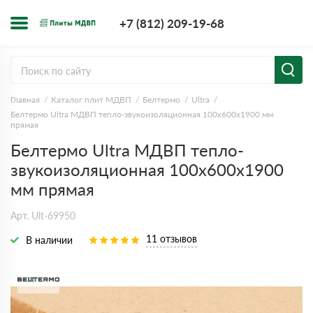
+7 (812) 209-1
+7 (812) 209-19-68
Заказать з
Главная
Каталог плит МДВП
Белтермо
Ultra
Белтермо Ultra МДВП тепло-звукоизоляционная 100х600х1900 мм
прямая
Белтермо Ultra МДВП тепло-
звукоизоляционная 100х600х1900
мм прямая
Арт. Ult-69950
11 отзывов
В наличии