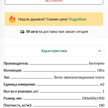
БЕСПЛАТНО
Нашли дешевле? Снизим цену!
Подробнее
08 августа
доставка при заказе сегодня
Характеристики
Производитель:
Белтермо
Коллекция:
Ultra
Тип:
Тепло-звукоизоляционная плита
Единица измерения:
м2
Кол-во в упаковке, шт:
1
Размер, мм:
100х600х1900
Плотность, кг/м3:
180