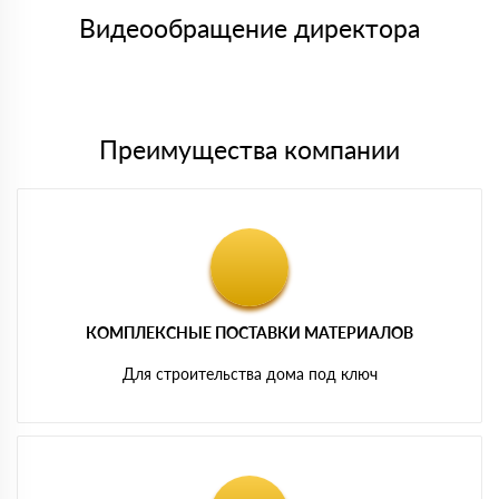
товара, количество. После оплаты осуществляется доставка
символов
либо Вы забираете товар со склада самовывоза.
Видеообращение директора
Мы принимаем платежи с сайта по следующим банковским
картам
Преимущества компании
КОМПЛЕКСНЫЕ ПОСТАВКИ МАТЕРИАЛОВ
Для строительства дома под ключ