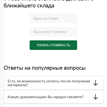
ближайшего склада
УЗНАТЬ СТОИМОСТЬ
Ответы на популярные вопросы
Есть ли возможность оплаты после получения
материала?
Да. Самый распространенный способ оплаты у нас -
оплата по факту получения товара. При этом, если
Какую документацию Вы предоставляете?
доставленный товар был ненадлежащего качества, то
Вы вправе от него отказаться.
С каждой товарной позицией мы предоставляем все