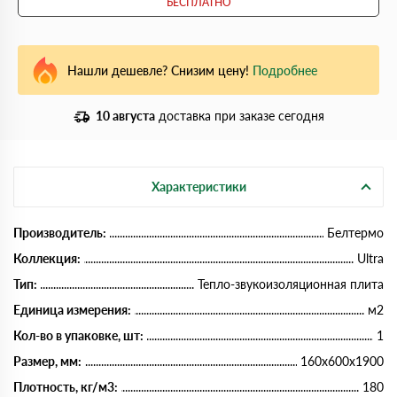
БЕСПЛАТНО
Нашли дешевле? Снизим цену!
Подробнее
10 августа
доставка при заказе сегодня
Характеристики
Производитель:
Белтермо
Коллекция:
Ultra
Тип:
Тепло-звукоизоляционная плита
Единица измерения:
м2
Кол-во в упаковке, шт:
1
Размер, мм:
160х600х1900
Плотность, кг/м3:
180