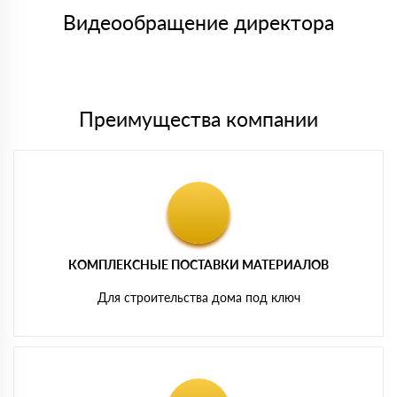
товара, количество. После оплаты осуществляется доставка
символов
либо Вы забираете товар со склада самовывоза.
Видеообращение директора
Мы принимаем платежи с сайта по следующим банковским
картам
Преимущества компании
КОМПЛЕКСНЫЕ ПОСТАВКИ МАТЕРИАЛОВ
Для строительства дома под ключ