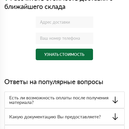
ближайшего склада
УЗНАТЬ СТОИМОСТЬ
Ответы на популярные вопросы
Есть ли возможность оплаты после получения
материала?
Да. Самый распространенный способ оплаты у нас -
оплата по факту получения товара. При этом, если
Какую документацию Вы предоставляете?
доставленный товар был ненадлежащего качества, то
Вы вправе от него отказаться.
С каждой товарной позицией мы предоставляем все