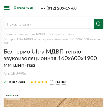
+7 (812) 209-1
+7 (812) 209-19-68
Заказать з
Главная
Каталог плит МДВП
Белтермо
Ultra
Белтермо Ultra МДВП тепло-звукоизоляционная 160х600х1900 мм шип-
паз
Белтермо Ultra МДВП тепло-
звукоизоляционная 160х600х1900
мм шип-паз
Арт. Ult-69956
11 отзывов
В наличии