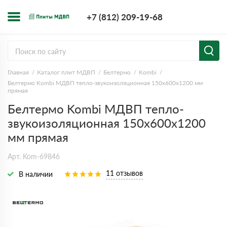
+7 (812) 209-1
+7 (812) 209-19-68
Заказать з
Главная
Каталог плит МДВП
Белтермо
Kombi
Белтермо Kombi МДВП тепло-звукоизоляционная 150х600х1200 мм
прямая
Белтермо Kombi МДВП тепло-
звукоизоляционная 150х600х1200
мм прямая
Арт. Kom-69846
11 отзывов
В наличии