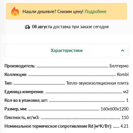
Нашли дешевле? Снизим цену!
Подробнее
08 августа
доставка при заказе сегодня
Характеристики
Производитель:
Белтермо
Коллекция:
Kombi
Тип:
Тепло-звукоизоляционная плита
Единица измерения:
м2
Кол-во в упаковке, шт:
1
Размер, мм:
160х600х1200
Плотность, кг/м3:
110
Номинальное термическое сопротивление Rd [м²К/Вт]:
4.21