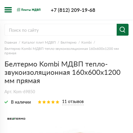
+7 (812) 209-1
+7 (812) 209-19-68
Заказать з
Главная
Каталог плит МДВП
Белтермо
Kombi
Белтермо Kombi МДВП тепло-звукоизоляционная 160х600х1200 мм
прямая
Белтермо Kombi МДВП тепло-
звукоизоляционная 160х600х1200
мм прямая
Арт. Kom-69850
11 отзывов
В наличии