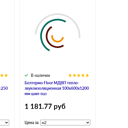
В наличии
В налич
Белтермо Floor МДВП тепло-
Белтермо F
1250
звукоизоляционная 100х600х1200
звукоизоля
мм шип-паз
мм шип-паз
1 181.77
руб
1 181.
Цена за
Цена за