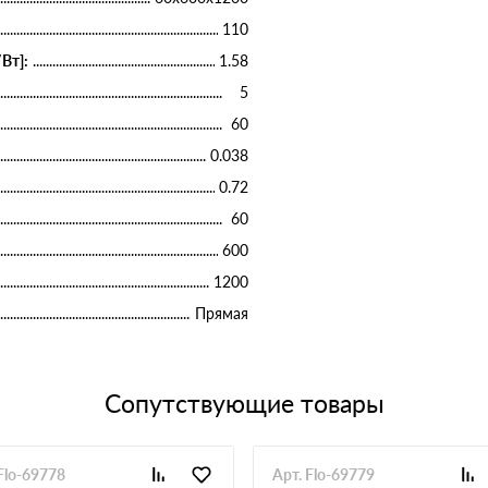
110
Вт]:
1.58
5
60
0.038
0.72
60
600
1200
Прямая
Сопутствующие товары
Flo-69778
Арт. Flo-69779