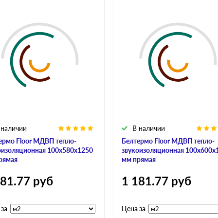
 наличии
В наличии
ермо Floor МДВП тепло-
Белтермо Floor МДВП тепло-
оизоляционная 100х580х1250
звукоизоляционная 100х600х
рямая
мм прямая
181.77
руб
1 181.77
руб
 за
Цена за