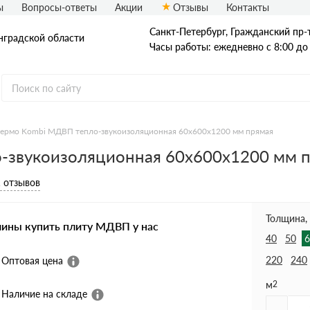
ы
Вопросы-ответы
Акции
Отзывы
Контакты
Санкт-Петербург, Граждaнский пр-т.
нградской области
Часы работы: ежедневно с 8:00 до
ермо Kombi МДВП тепло-звукоизоляционная 60х600х1200 мм прямая
-звукоизоляционная 60х600х1200 мм 
 отзывов
Толщина,
чины купить плиту МДВП у нас
40
50
6
220
240
Оптовая цена
м
2
Наличие на складе
-