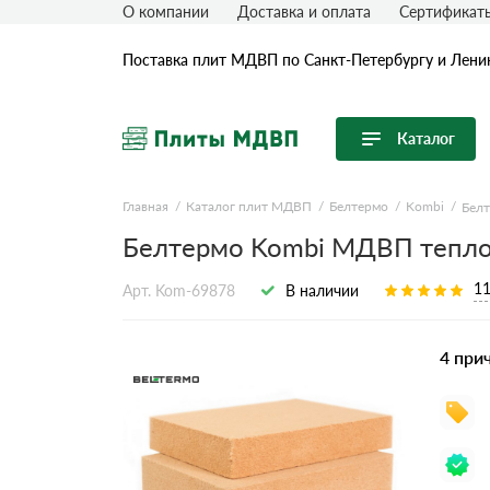
О компании
Доставка и оплата
Сертификат
Поставка плит МДВП по Санкт-Петербургу и Лени
Каталог
Перейти в каталог
Главная
Каталог плит МДВП
Белтермо
Kombi
Белт
Белтермо Kombi МДВП тепло
Продуктовые линейки
ISOPLAAT
11
Арт. Kom-69878
В наличии
STEICO
Белтермо
4 при