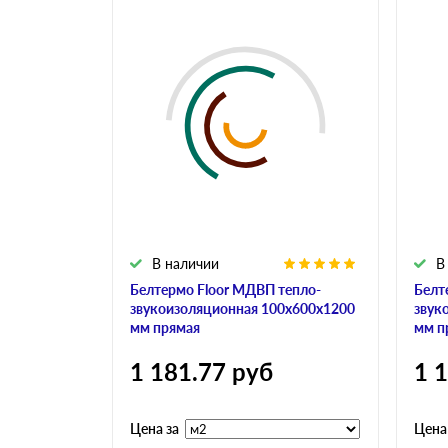
В наличии
В
Белтермо Floor МДВП тепло-
Белт
звукоизоляционная 100х600х1200
звук
мм прямая
мм п
1 181.77
руб
1 
Цена за
Цена