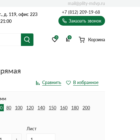
mail@plity-mdvp.ru
+7 (812) 209-19-68
, д. 119, офис 223
Заказать звонок
 21:00
0
0
Корзина
прямая
 мм
0
80
100
120
140
150
160
180
200
Лист
+