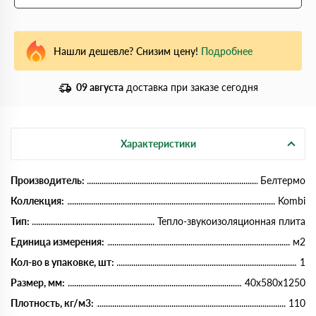
Нашли дешевле? Снизим цену!
Подробнее
09 августа
доставка при заказе сегодня
Характеристики
Производитель:
Белтермо
Коллекция:
Kombi
Тип:
Тепло-звукоизоляционная плита
Единица измерения:
м2
Кол-во в упаковке, шт:
1
Размер, мм:
40х580х1250
Плотность, кг/м3:
110