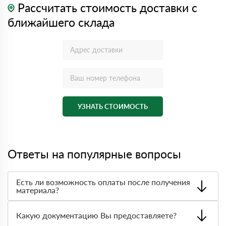
Рассчитать стоимость доставки с
ближайшего склада
УЗНАТЬ СТОИМОСТЬ
Ответы на популярные вопросы
Есть ли возможность оплаты после получения
материала?
Да. Самый распространенный способ оплаты у нас -
оплата по факту получения товара. При этом, если
Какую документацию Вы предоставляете?
доставленный товар был ненадлежащего качества, то