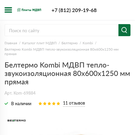
+7 (812) 209-1
+7 (812) 209-19-68
Заказать з
Главная
Каталог плит МДВП
Белтермо
Kombi
Белтермо Kombi МДВП тепло-звукоизоляционная 80х600х1250 мм
прямая
Белтермо Kombi МДВП тепло-
звукоизоляционная 80х600х1250 мм
прямая
Арт. Kom-69884
11 отзывов
В наличии