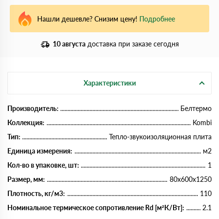
Нашли дешевле? Снизим цену!
Подробнее
10 августа
доставка при заказе сегодня
Характеристики
Производитель:
Белтермо
Коллекция:
Kombi
Тип:
Тепло-звукоизоляционная плита
Единица измерения:
м2
Кол-во в упаковке, шт:
1
Размер, мм:
80х600х1250
Плотность, кг/м3:
110
Номинальное термическое сопротивление Rd [м²К/Вт]:
2.1